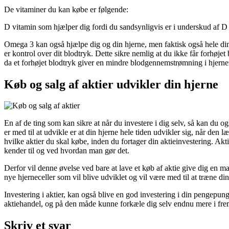
De vitaminer du kan købe er følgende:
D vitamin som hjælper dig fordi du sandsynligvis er i underskud af D
Omega 3 kan også hjælpe dig og din hjerne, men faktisk også hele din k
er kontrol over dit blodtryk. Dette sikre nemlig at du ikke får forhøje
da et forhøjet blodtryk giver en mindre blodgennemstrømning i hjerne
Køb og salg af aktier udvikler din hjerne
En af de ting som kan sikre at når du investere i dig selv, så kan du o
er med til at udvikle er at din hjerne hele tiden udvikler sig, når den læ
hvilke aktier du skal købe, inden du fortager din aktieinvestering. Akt
kender til og ved hvordan man gør det.
Derfor vil denne øvelse ved bare at lave et køb af aktie give dig en ma
nye hjerneceller som vil blive udviklet og vil være med til at træne din
Investering i aktier, kan også blive en god investering i din pengepun
aktiehandel, og på den måde kunne forkæle dig selv endnu mere i fre
Skriv et svar