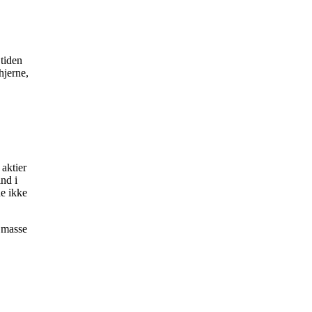
 tiden
hjerne,
 aktier
ind i
de ikke
n masse