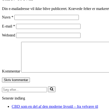
Din e-mailadresse vil ikke blive publiceret.
Krævede felter er marker
Navn
*
E-mail
*
Websted
Kommentar
Søg
efter...
Seneste indlæg
CBD som en del af den moderne livsstil – fra velvære til