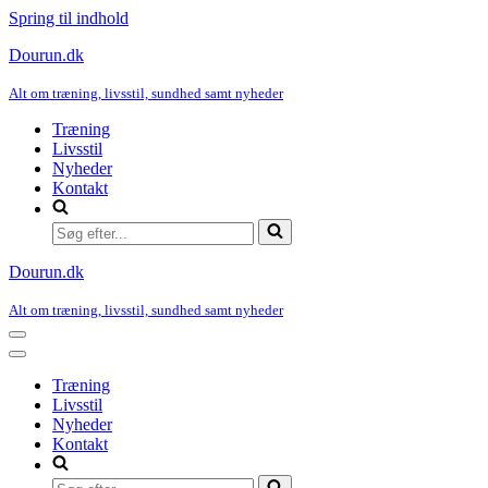
Spring til indhold
Dourun.dk
Alt om træning, livsstil, sundhed samt nyheder
Træning
Livsstil
Nyheder
Kontakt
Søg
efter...
Dourun.dk
Alt om træning, livsstil, sundhed samt nyheder
Navigation
menu
Navigation
menu
Træning
Livsstil
Nyheder
Kontakt
Søg