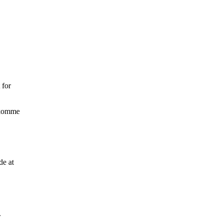
 for
g komme
de at
.