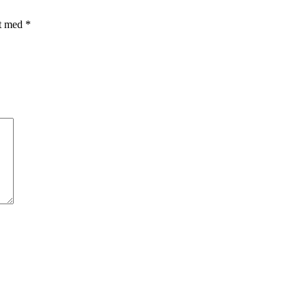
et med
*