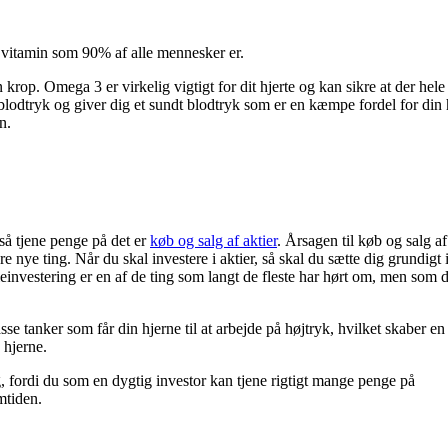
 vitamin som 90% af alle mennesker er.
rop. Omega 3 er virkelig vigtigt for dit hjerte og kan sikre at der hele
t blodtryk og giver dig et sundt blodtryk som er en kæmpe fordel for din 
n.
gså tjene penge på det er
køb og salg af aktier
. Årsagen til køb og salg af
re nye ting. Når du skal investere i aktier, så skal du sætte dig grundigt 
ieinvestering er en af de ting som langt de fleste har hørt om, men som 
sse tanker som får din hjerne til at arbejde på højtryk, hvilket skaber e
 hjerne.
g, fordi du som en dygtig investor kan tjene rigtigt mange penge på
mtiden.